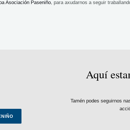
coa Asociación Paseniño
, para axudarnos a seguir traballand
Aquí esta
Tamén podes seguirnos nas 
acci
ENIÑO